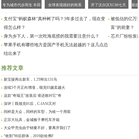
专为城市代步而生 丰田
全球表现很好的韩系
开了沃尔沃XC60七天
新款
AYGO百公里油耗仅为
车，为什么国内就觉得
后：从好感到喜欢，就
内
支付宝“蚂蚁森林”真种树了吗？3年多过去了，现在变
被低估的亿万
3.3升
不好了？
这么简单
得怎么样？
富”的前妻？
身为乡下人，第一次吃海底捞的我需要注意什么？
芯片厂纷纷发
苹果手机有哪些地方是国产手机无法超越的？这几点总
结出来了
推荐文章
新宝骏再出新车，1.2T榨出131马
连续5个月正向增涨，领克03越卖越火
这款“奇瑞王”改装后 谁还敢叫它“奇
深评丨既领克01后，C-IASI又对
同样是大众，同样的车型，为啥一个用双
正宗大玩具，金城猴子摩托车开箱
大众甲壳虫由于销量不好，要离开我们了
“收割”90后群体，2019款哈弗F