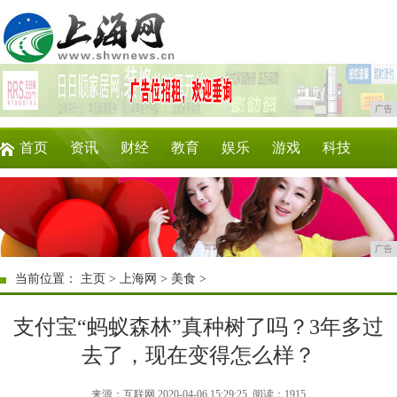
广告
首页
资讯
财经
教育
娱乐
游戏
科技
企业
美食
商讯
消费
微商
区块链
广告
当前位置：
主页
>
上海网
>
美食
>
支付宝“蚂蚁森林”真种树了吗？3年多过
去了，现在变得怎么样？
来源：互联网 2020-04-06 15:29:25
阅读：1915