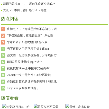
两厢的思域来了，三厢的飞度还会远吗？
大众 VS 本田，德日热门SUV再交
热点阅读
疫情之下，上海瑞思始终不忘初心，砥
“不仅测血压，更能管血压”，乐心医
“姐姐”来了！这次她们值得头条
当下值得入手的苹果手机！iPhon
蔡文胜：见过很多创业者，分享项目方
HEIC 图片批量转 jpg？这个
抗疫扶贫两手抓 中国平安采购200
2020年中央一号文件：加快区块链
你知道计算机的世界有多美吗？和灵魂
15个 Vue.js 高级面试题，
随便看看