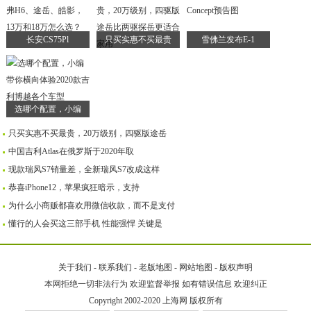
长安CS75Pl
只买实惠不买最贵
雪佛兰发布E-1
选哪个配置，小编
只买实惠不买最贵，20万级别，四驱版途岳
中国吉利Atlas在俄罗斯于2020年取
现款瑞风S7销量差，全新瑞风S7改成这样
恭喜iPhone12，苹果疯狂暗示，支持
为什么小商贩都喜欢用微信收款，而不是支付
懂行的人会买这三部手机 性能强悍 关键是
关于我们
-
联系我们
-
老版地图
-
网站地图
-
版权声明
本网拒绝一切非法行为 欢迎监督举报 如有错误信息 欢迎纠正
Copyright 2002-2020
上海网
版权所有