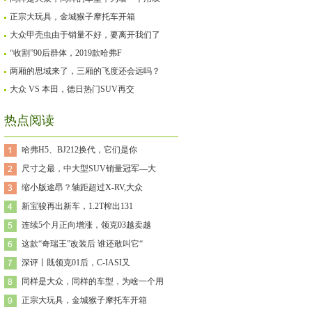
正宗大玩具，金城猴子摩托车开箱
大众甲壳虫由于销量不好，要离开我们了
“收割”90后群体，2019款哈弗F
两厢的思域来了，三厢的飞度还会远吗？
大众 VS 本田，德日热门SUV再交
热点阅读
哈弗H5、BJ212换代，它们是你
尺寸之最，中大型SUV销量冠军—大
缩小版途昂？轴距超过X-RV,大众
新宝骏再出新车，1.2T榨出131
连续5个月正向增涨，领克03越卖越
这款“奇瑞王”改装后 谁还敢叫它“
深评丨既领克01后，C-IASI又
同样是大众，同样的车型，为啥一个用
正宗大玩具，金城猴子摩托车开箱