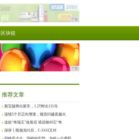
广告
区块链
广告
推荐文章
新宝骏再出新车，1.2T榨出131马
连续5个月正向增涨，领克03越卖越火
这款“奇瑞王”改装后 谁还敢叫它“奇
深评丨既领克01后，C-IASI又对
同样是大众，同样的车型，为啥一个用双