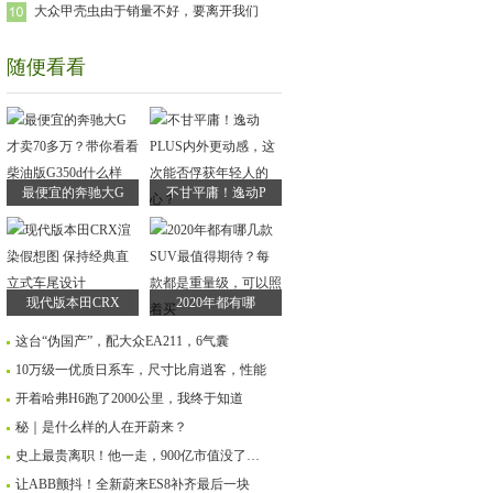
大众甲壳虫由于销量不好，要离开我们
随便看看
最便宜的奔驰大G
不甘平庸！逸动P
现代版本田CRX
2020年都有哪
这台“伪国产”，配大众EA211，6气囊
10万级一优质日系车，尺寸比肩逍客，性能
开着哈弗H6跑了2000公里，我终于知道
秘｜是什么样的人在开蔚来？
史上最贵离职！他一走，900亿市值没了…
让ABB颤抖！全新蔚来ES8补齐最后一块