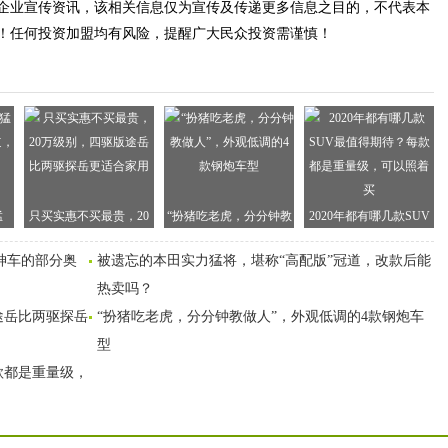
企业宣传资讯，该相关信息仅为宣传及传递更多信息之目的，不代表本
！任何投资加盟均有风险，提醒广大民众投资需谨慎！
猛
只买实惠不买最贵，20
“扮猪吃老虎，分分钟教
2020年都有哪几款SUV
道，
万级别，四驱版途岳比
做人”，外观低调的4款
最值得期待？每款都是
道神车的部分奥
被遗忘的本田实力猛将，堪称“高配版”冠道，改款后能
两驱探岳更适合家用
钢炮车型
重量级，可以照着买
热卖吗？
途岳比两驱探岳
“扮猪吃老虎，分分钟教做人”，外观低调的4款钢炮车
型
每款都是重量级，