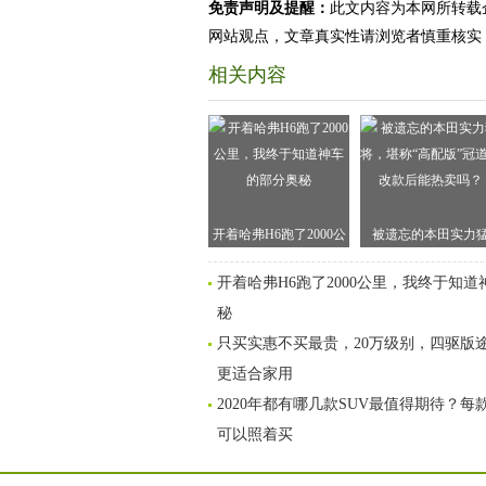
免责声明及提醒：
此文内容为本网所转载
网站观点，文章真实性请浏览者慎重核实
相关内容
开着哈弗H6跑了2000公
被遗忘的本田实力
里，我终于知道神车的
将，堪称“高配版”冠
开着哈弗H6跑了2000公里，我终于知
部分奥秘
改款后能热卖吗？
秘
只买实惠不买最贵，20万级别，四驱版
更适合家用
2020年都有哪几款SUV最值得期待？
可以照着买