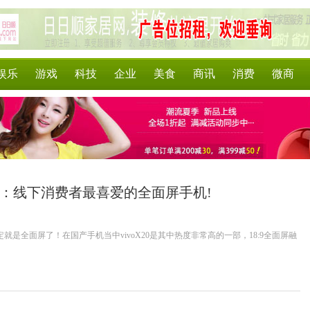
娱乐
游戏
科技
企业
美食
商讯
消费
微商
20：线下消费者最喜爱的全面屏手机!
就是全面屏了！在国产手机当中vivoX20是其中热度非常高的一部，18:9全面屏融