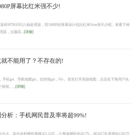
1080P屏幕比红米强不少!
发科MTK6592八核处理器，而1080P的屏幕设计也比红米Note强不少呢。来看下神
理器，主频高...
[详细]
就不能用了？不存在的!
机get、导航地图get、目的地get，Wi-。首先打开高德地图，点击右下角用户头
钮。...
[详细]
测分析：手机网民普及率将超99%!
个百分点。其中农村网民规模达2.22亿，占整体网民的26.7%，较2017年底增加1291万