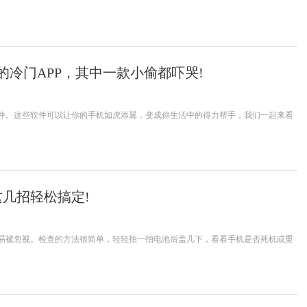
的冷门APP，其中一款小偷都吓哭!
件。这些软件可以让你的手机如虎添翼，变成你生活中的得力帮手，我们一起来看
几招轻松搞定!
易被忽视。检查的方法很简单，轻轻拍一拍电池后盖几下，看看手机是否死机或重