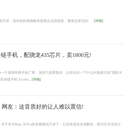
国天津，浅绿色的漆面略有斑斑点点的脱落，整体还算完好。...
[详细]
手机，配骁龙435芯片，卖1800元!
HTC作为一个老牌经典手机厂商，深得六老师真传，让你见识一下什么叫做真正的“国际大
手机“Exodus...
[详细]
！网友：这音质好的让人难以置信!
比，关于华为Mate 30 Pro的音频测试不讲了，它目前是排名倒数的，因为它并没有立