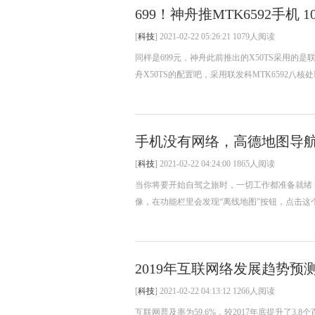
699！神舟推MTK6592手机 
[
科技
] 2021-02-22 05:26:21 1079人阅读
同样是699元，神舟此前推出的X50TS采用的是联
舟X50TS的配置吧，采用联发科MTK6592八核处
手机没有网络，高德地图导航
[
科技
] 2021-02-22 04:24:00 1865人阅读
当你将要开始自驾之旅时，一切工作都准备就绪，手
像，在功能栏里会发现“离线地图”按钮，点击这个按
2019年互联网络发展趋势预
[
科技
] 2021-02-22 04:13:12 1266人阅读
互联网普及率为59.6%，较2017年底提升了3.8