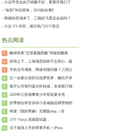
大众甲壳虫由于销量不好，要离开我们了
“收割”90后群体，2019款哈弗F
两厢的思域来了，三厢的飞度还会远吗？
大众 VS 本田，德日热门SUV再交
热点阅读
酪神世家“五维素颜奶酪”突破奶酪新
疫情之下，上海瑞思始终不忘初心，砥
手机信号满格，网速却慢到爆？三招让
五一全家出游到元祖梦世界，畅玩不停
氢宇公司签约嘉兴科技城，未来医疗细
2020年江苏雏鹰青少年军校夏令营
饮季烧仙草告诉你小县城做品牌营销的
韩漫《我的秀赫》完整版amp;（全
15个 Vue.js 高级面试题，
当下值得入手的苹果手机！iPhon