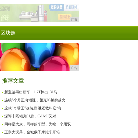
广告
区块链
广告
推荐文章
新宝骏再出新车，1.2T榨出131马
连续5个月正向增涨，领克03越卖越火
这款“奇瑞王”改装后 谁还敢叫它“奇
深评丨既领克01后，C-IASI又对
同样是大众，同样的车型，为啥一个用双
正宗大玩具，金城猴子摩托车开箱