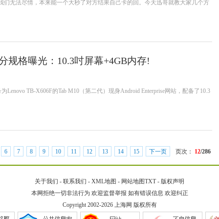
我们无法尽情，本来能一个大秒了对方结果自己卡的回。今天迅哥就教大家几个方
分规格曝光：10.3吋屏幕+4GB内存!
o TB-X606F的Tab M10（第二代）现身Android Enterprise网站，配备了10.3
6
7
8
9
10
11
12
13
14
15
下一页
页次：
12
/286
关于我们
-
联系我们
-
XML地图
-
网站地图
TXT
-
版权声明
本网拒绝一切非法行为 欢迎监督举报 如有错误信息 欢迎纠正
Copyright 2002-2026
上海网
版权所有