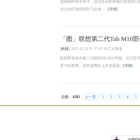
游戏的时候非常卡，这往往会影响我们的操作让
法让你打游戏快到飞起来。...
[详细]
「图」联想第二代Tab M10部
[
科技
] 2021-02-21 07:27:45 1827人阅读
联想即将发布第二代联想Tab M10平板。近日型号为Lenov
英寸的屏幕。虽然该网站上并未提及...
[详细]
总数：
4281
上一页
1
2
3
4
5