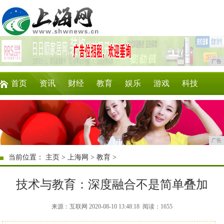
广告
首页
资讯
财经
教育
娱乐
游戏
科技
企业
美食
商讯
消费
微商
区块链
广告
当前位置：
主页
>
上海网
>
教育
>
技术与教育：深度融合不是简单叠加
来源：互联网 2020-08-10 13:48:18
阅读：1655